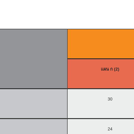
แผน ก (2)
30
24